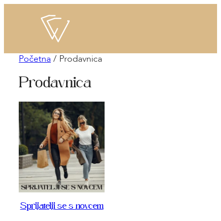
Skoči
na
sadržaj
Početna
/ Prodavnica
Prodavnica
Sprijatelji se s novcem