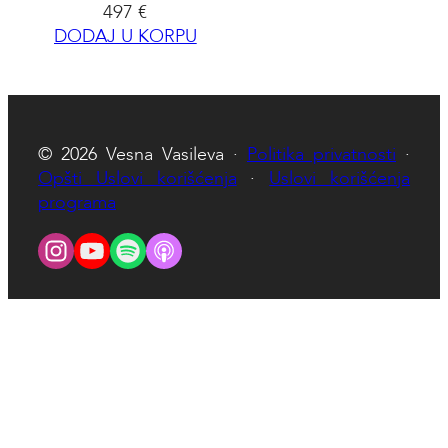
497
€
DODAJ U KORPU
© 2026 Vesna Vasileva ·
Politika privatnosti
·
Opšti Uslovi korišćenja
·
Uslovi korišćenja
programa